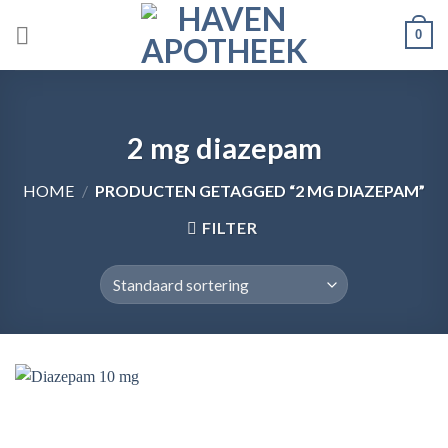
Skip
0
to
content
2 mg diazepam
HOME
/
PRODUCTEN GETAGGED “2 MG DIAZEPAM”
FILTER