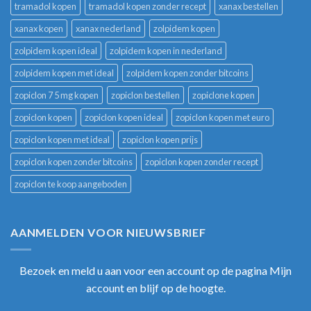
tramadol kopen
tramadol kopen zonder recept
xanax bestellen
xanax kopen
xanax nederland
zolpidem kopen
zolpidem kopen ideal
zolpidem kopen in nederland
zolpidem kopen met ideal
zolpidem kopen zonder bitcoins
zopiclon 7 5 mg kopen
zopiclon bestellen
zopiclone kopen
zopiclon kopen
zopiclon kopen ideal
zopiclon kopen met euro
zopiclon kopen met ideal
zopiclon kopen prijs
zopiclon kopen zonder bitcoins
zopiclon kopen zonder recept
zopiclon te koop aangeboden
AANMELDEN VOOR NIEUWSBRIEF
Bezoek en meld u aan voor een account op de pagina Mijn
account en blijf op de hoogte.