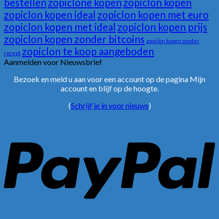
bestellen
zopiclone kopen
zopiclon kopen
zopiclon kopen ideal
zopiclon kopen met euro
zopiclon kopen met ideal
zopiclon kopen prijs
zopiclon kopen zonder bitcoins
zopiclon kopen zonder
zopiclon te koop aangeboden
recept
Aanmelden voor Nieuwsbrief
Bezoek en meld u aan voor een account op de pagina Mijn
account en blijf op de hoogte.
(
Schrijf je in voor nieuws
)