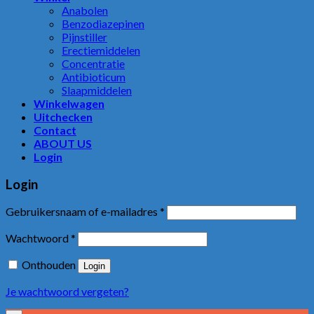
Anabolen
Benzodiazepinen
Pijnstiller
Erectiemiddelen
Concentratie
Antibioticum
Slaapmiddelen
Winkelwagen
Uitchecken
Contact
ABOUT US
Login
Login
Gebruikersnaam of e-mailadres
*
Wachtwoord
*
Onthouden
Login
Je wachtwoord vergeten?