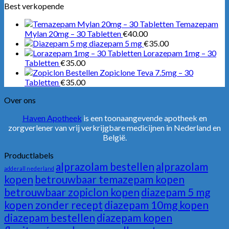
Best verkopende
Temazepam
Mylan 20mg – 30 Tabletten
€
40.00
diazepam 5 mg
€
35.00
Lorazepam 1mg – 30
Tabletten
€
35.00
Zopiclone Teva 7.5mg – 30
Tabletten
€
35.00
Over ons
Haven Apotheek
is een toonaangevende apotheek en
zorgverlener van vrij verkrijgbare medicijnen in Nederland en
België.
Productlabels
alprazolam bestellen
alprazolam
adderall nederland
kopen
betrouwbaar temazepam kopen
betrouwbaar zopiclon kopen
diazepam 5 mg
kopen zonder recept
diazepam 10mg kopen
diazepam bestellen
diazepam kopen