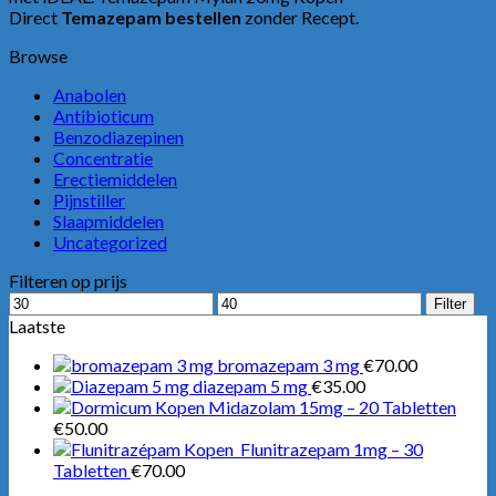
Direct
Temazepam bestellen
zonder Recept.
Browse
Anabolen
Antibioticum
Benzodiazepinen
Concentratie
Erectiemiddelen
Pijnstiller
Slaapmiddelen
Uncategorized
Filteren op prijs
Min.
Max.
Filter
prijs
prijs
Laatste
bromazepam 3 mg
€
70.00
diazepam 5 mg
€
35.00
Midazolam 15mg – 20 Tabletten
€
50.00
Flunitrazepam 1mg – 30
Tabletten
€
70.00