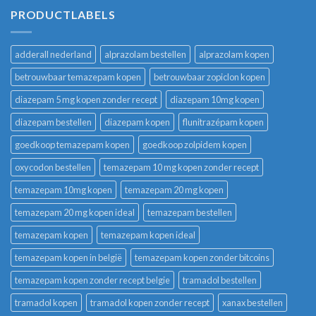
PRODUCTLABELS
adderall nederland
alprazolam bestellen
alprazolam kopen
betrouwbaar temazepam kopen
betrouwbaar zopiclon kopen
diazepam 5 mg kopen zonder recept
diazepam 10mg kopen
diazepam bestellen
diazepam kopen
flunitrazépam kopen
goedkoop temazepam kopen
goedkoop zolpidem kopen
oxycodon bestellen
temazepam 10 mg kopen zonder recept
temazepam 10mg kopen
temazepam 20 mg kopen
temazepam 20 mg kopen ideal
temazepam bestellen
temazepam kopen
temazepam kopen ideal
temazepam kopen in belgië
temazepam kopen zonder bitcoins
temazepam kopen zonder recept belgie
tramadol bestellen
tramadol kopen
tramadol kopen zonder recept
xanax bestellen