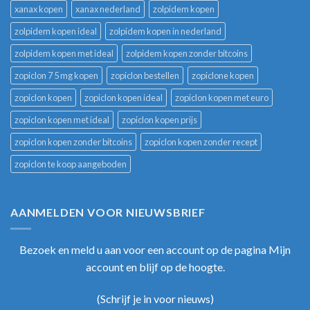
xanax kopen
xanax nederland
zolpidem kopen
zolpidem kopen ideal
zolpidem kopen in nederland
zolpidem kopen met ideal
zolpidem kopen zonder bitcoins
zopiclon 7 5 mg kopen
zopiclon bestellen
zopiclone kopen
zopiclon kopen
zopiclon kopen ideal
zopiclon kopen met euro
zopiclon kopen met ideal
zopiclon kopen prijs
zopiclon kopen zonder bitcoins
zopiclon kopen zonder recept
zopiclon te koop aangeboden
AANMELDEN VOOR NIEUWSBRIEF
Bezoek en meld u aan voor een account op de pagina Mijn
account en blijf op de hoogte.
(
Schrijf je in voor nieuws
)