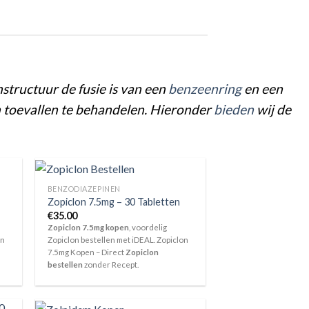
tructuur de fusie is van een
ben
zee
nring
en een
 toevallen te behandelen. Hieronder
bieden
wij de
BENZODIAZEPINEN
Zopiclon 7.5mg – 30 Tabletten
€
35.00
Zopiclon 7.5mg kopen
, voordelig
on
Zopiclon bestellen met iDEAL. Zopiclon
7.5mg Kopen – Direct
Zopiclon
bestellen
zonder Recept.