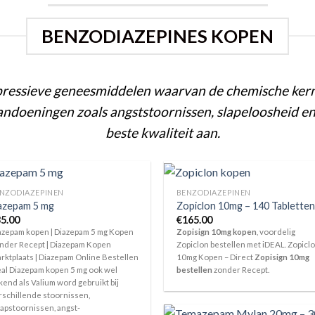
BENZODIAZEPINES KOPEN
pressieve geneesmiddelen waarvan de chemische kerns
ndoeningen zoals angststoornissen, slapeloosheid en
beste kwaliteit aan.
NZODIAZEPINEN
BENZODIAZEPINEN
azepam 5 mg
Zopiclon 10mg – 140 Tabletten
5.00
€
165.00
azepam kopen | Diazepam 5 mg Kopen
Zopisign 10mg kopen
, voordelig
nder Recept | Diazepam Kopen
Zopiclon bestellen met iDEAL. Zopicl
rktplaats | Diazepam Online Bestellen
10mg Kopen – Direct
Zopisign 10mg
eal Diazepam kopen 5 mg ook wel
bestellen
zonder Recept.
kend als Valium word gebruikt bij
rschillende stoornissen,
aapstoornissen, angst-