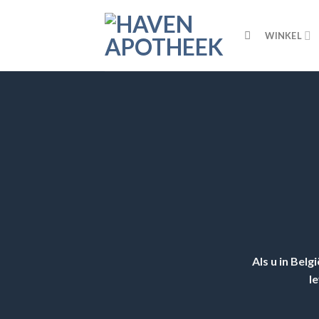
Skip
to
WINKEL
content
Als u in Belg
l