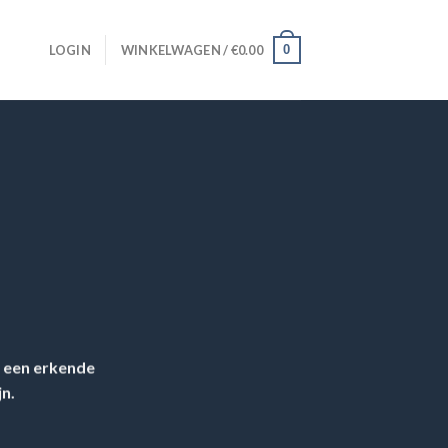
0
LOGIN
WINKELWAGEN /
€
0.00
ij een erkende
jn.