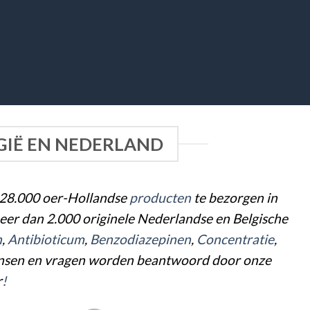
LGIË EN NEDERLAND
n 28.000 oer-Hollandse
pro
duc
ten
te bezorgen in
meer dan 2.000 originele Nederlandse en Belgische
n
,
Antibioticum
,
Benzodiazepinen
,
Concentratie
,
w wensen en vragen worden beantwoord door onze
r
!