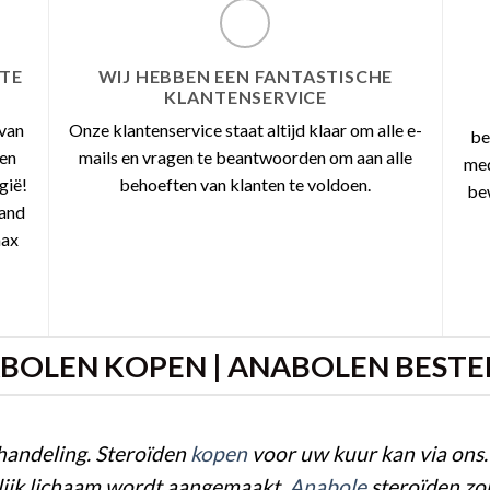
STE
WIJ HEBBEN EEN FANTASTISCHE
KLANTENSERVICE
 van
Onze klantenservice staat altijd klaar om alle e-
be
ren
mails en vragen te beantwoorden om aan alle
med
gië!
behoeften van klanten te voldoen.
be
land
max
BOLEN KOPEN | ANABOLEN BESTE
ehandeling. Steroïden
kopen
voor uw kuur kan via ons
lijk lichaam wordt aangemaakt.
Anabole
steroïden zo