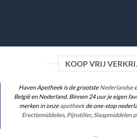
KOOP VRIJ VERKRI
Haven Apotheek is de grootste
Ned
erla
ndse
o
België en Nederland. Binnen 24 uur je eigen fa
merken in onze
apotheek
de one-stop nederl
Erectiemiddelen
,
Pijnstiller
,
Slaapmiddelen
p