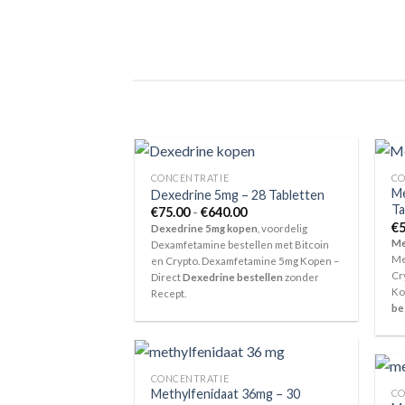
CONCENTRATIE
CO
Me
Dexedrine 5mg – 28 Tabletten
Ta
Prijsklasse:
€
75.00
-
€
640.00
€75.00
€
5
Dexedrine 5mg kopen
, voordelig
tot
Me
Dexamfetamine bestellen met Bitcoin
€640.00
Me
en Crypto. Dexamfetamine 5mg Kopen –
Cr
Direct
Dexedrine bestellen
zonder
Ko
Recept.
be
CONCENTRATIE
Methylfenidaat 36mg – 30
CO