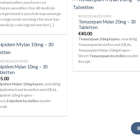
niekaanvallen, psychoses en
ilepsie aanvallen. Hoe dit medicijn
rd genoemd is psychotroop vanwege
BENZODIAZEPINEN
 rustgevende werking. Hierdoor kan
Temazepam Mylan 20mg – 30
 medicijn ruim ingezet worden [...]
Tabletten
€
40.00
Temazepam 20mg kopen
, voordelig
Temazepam bestellen met iDEAL.
Temazepam Mylan 20mg Kopen –
Direct
Temazepam bestellen
zonder
NZODIAZEPINEN
Recept.
lpidem Mylan 10mg – 30
bletten
5.00
lpidem Mylan 10mg kopen
, voordelig
lpidemtartraat bestellen met iDEAL.
lpidem 10mg Kopen –
rect
Zolpidem bestellen
zonder
cept.