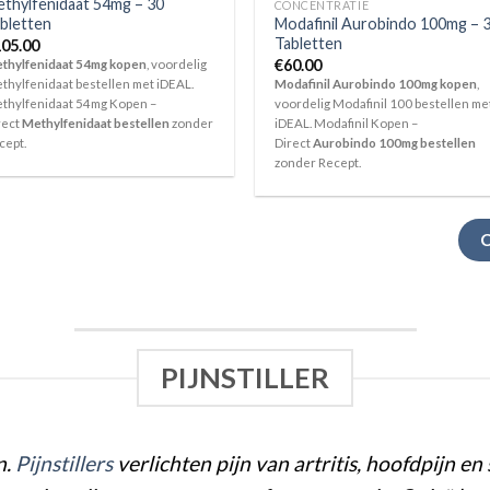
thylfenidaat 54mg – 30
CONCENTRATIE
bletten
Modafinil Aurobindo 100mg – 
Tabletten
05.00
€
60.00
thylfenidaat 54mg kopen
, voordelig
thylfenidaat bestellen met iDEAL.
Modafinil Aurobindo 100mg kopen
,
thylfenidaat 54mg Kopen –
voordelig Modafinil 100 bestellen me
rect
Methylfenidaat bestellen
zonder
iDEAL. Modafinil Kopen –
cept.
Direct
Aurobindo 100mg bestellen
zonder Recept.
PIJNSTILLER
n.
Pij
nst
illers
verlichten pijn van artritis, hoofdpijn e