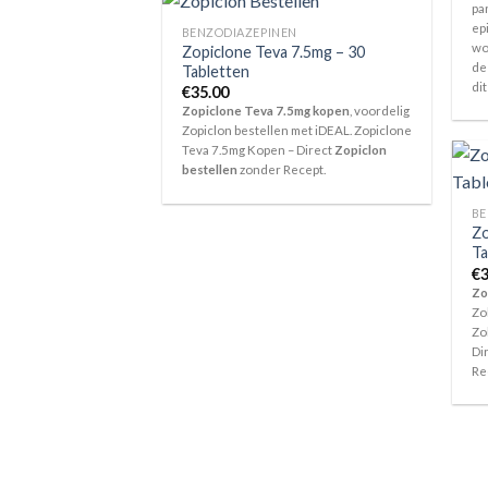
pa
ep
BENZODIAZEPINEN
wo
Zopiclone Teva 7.5mg – 30
de
Tabletten
dit
€
35.00
Zopiclone Teva 7.5mg kopen
, voordelig
Zopiclon bestellen met iDEAL. Zopiclone
Teva 7.5mg Kopen – Direct
Zopiclon
bestellen
zonder Recept.
BE
Zo
Ta
€
3
Zo
Zo
Zo
Di
Re