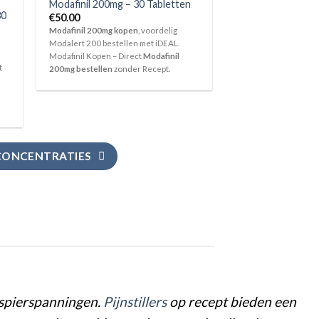
Modafinil 200mg – 30 Tabletten
30
€
50.00
Modafinil 200mg kopen
, voordelig
Modalert 200 bestellen met iDEAL.
Modafinil Kopen – Direct
Modafinil
t
200mg bestellen
zonder Recept.
CONCENTRATIES
n spierspanningen.
Pij
ns
til
lers
op recept bieden een