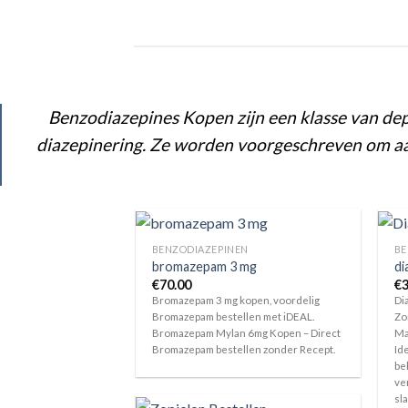
Benzodiazepines Kopen zijn een klasse van de
diazepinering. Ze worden voorgeschreven om aa
BENZODIAZEPINEN
BE
bromazepam 3 mg
di
€
70.00
€
3
Bromazepam 3 mg kopen, voordelig
Di
Bromazepam bestellen met iDEAL.
Zo
Bromazepam Mylan 6mg Kopen – Direct
Ma
Bromazepam bestellen zonder Recept.
Id
be
ve
sl