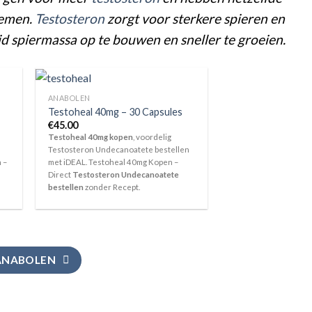
nemen.
Testosteron
zorgt voor sterkere spieren en
jd spiermassa op te bouwen en sneller te groeien.
ANABOLEN
Testoheal 40mg – 30 Capsules
€
45.00
Testoheal 40mg kopen
, voordelig
Testosteron Undecanoatete bestellen
 –
met iDEAL. Testoheal 40mg Kopen –
Direct
Testosteron Undecanoatete
bestellen
zonder Recept.
ANABOLEN