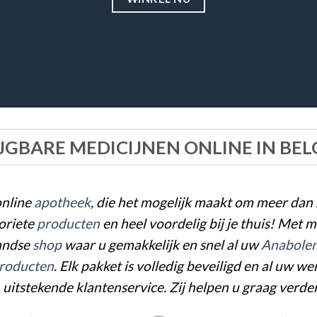
JGBARE MEDICIJNEN ONLINE IN BE
nline
ap
oth
eek
, die het mogelijk maakt om meer da
voriete
producten
en heel voordelig bij je thuis! Met 
andse
shop
waar u gemakkelijk en snel al uw
Anabole
ro
duc
ten
. Elk pakket is volledig beveiligd en al u
uitstekende klantenservice. Zij helpen u graag verde