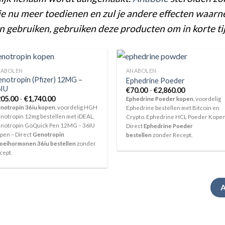
un je nu meer toedienen en zul je andere effecten waar
n gebruiken, gebruiken deze producten om in korte ti
ABOLEN
ANABOLEN
notropin (Pfizer) 12MG –
Ephedrine Poeder
6IU
Prijsklasse:
€
70.00
-
€
2,860.00
€70.00
Prijsklasse:
05.00
-
€
1,740.00
Ephedrine Poeder kopen
, voordelig
tot
€205.00
notropin 36iu kopen
, voordelig HGH
Ephedrine bestellen met Bitcoin en
€2,860.00
tot
notropin 12mg bestellen met iDEAL.
Crypto. Ephedrine HCL Poeder Kopen
€1,740.00
notropin GoQuick Pen 12MG – 36IU
Direct
Ephedrine Poeder
pen – Direct
Genotropin
bestellen
zonder Recept.
oeihormonen 36iu bestellen
zonder
cept.