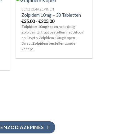
BENZODIAZEPINEN
Zolpidem 10mg – 30 Tabletten
Prijsklasse:
€
35.00
-
€
205.00
€35.00
Zolpidem 10mg kopen
, voordelig
tot
Zolpidemtartraat bestellen met Bitcoin
€205.00
en Crypto. Zolpidem 10mg Kopen –
Direct
Zolpidem bestellen
zonder
Recept.
BENZODIAZEPINES