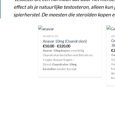
effect als je natuurlijke testosteron, alleen k
spierherstel. De meesten die steroïden kopen e
ANABOLEN
AN
Ge
Anavar 10mg (Oxandrolon)
3
Prijsklasse:
€
50.00
-
€
320.00
€50.00
€
2
Anavar 10mg kopen
, voordelig
tot
Ge
Oxandrolon bestellen met Bitcoin en
€320.00
Ge
Crypto. Anavar Kopen –
Ge
Direct
Oxandrolon 10mg
Ko
bestellen
zonder Recept.
Gr
Re