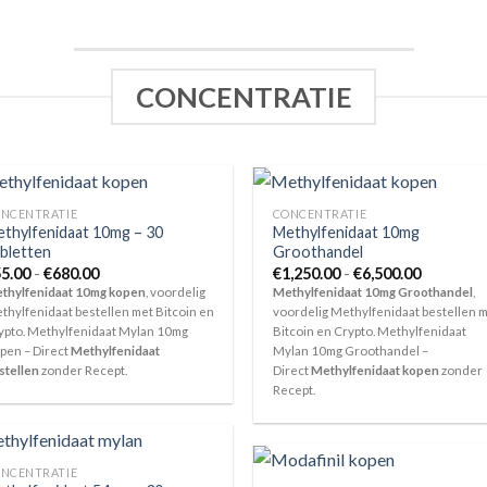
CONCENTRATIE
NCENTRATIE
CONCENTRATIE
thylfenidaat 10mg – 30
Methylfenidaat 10mg
bletten
Groothandel
Prijsklasse:
Prijsklass
5.00
-
€
680.00
€
1,250.00
-
€
6,500.00
€55.00
€1,250.00
thylfenidaat 10mg kopen
, voordelig
Methylfenidaat 10mg Groothandel
,
tot
tot
thylfenidaat bestellen met Bitcoin en
voordelig Methylfenidaat bestellen 
€680.00
€6,500.00
ypto. Methylfenidaat Mylan 10mg
Bitcoin en Crypto. Methylfenidaat
pen – Direct
Methylfenidaat
Mylan 10mg Groothandel –
stellen
zonder Recept.
Direct
Methylfenidaat kopen
zonder
Recept.
NCENTRATIE