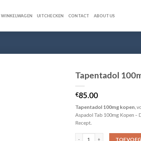
WINKELWAGEN
UITCHECKEN
CONTACT
ABOUT US
Tapentadol 100m
85.00
€
Tapentadol 100mg kopen
, 
Aspadol Tab 100mg Kopen – 
Recept.
Tapentadol 100mg – 30 Tablett
TOEVOEG