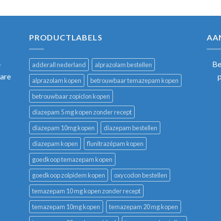
PRODUCTLABELS
AA
e
Be
adderall nederland
alprazolam bestellen
bare
alprazolam kopen
betrouwbaar temazepam kopen
betrouwbaar zopiclon kopen
diazepam 5 mg kopen zonder recept
diazepam 10mg kopen
diazepam bestellen
diazepam kopen
flunitrazépam kopen
goedkoop temazepam kopen
goedkoop zolpidem kopen
oxycodon bestellen
temazepam 10 mg kopen zonder recept
temazepam 10mg kopen
temazepam 20 mg kopen