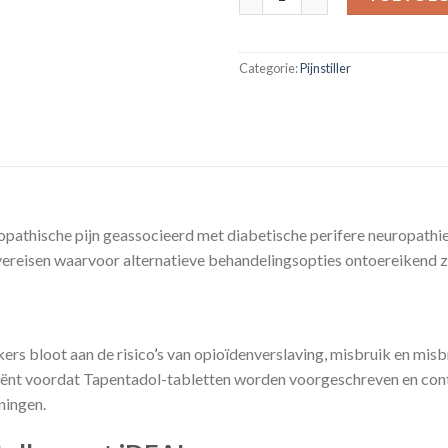
Categorie:
Pijnstiller
opathische pijn geassocieerd met diabetische perifere neuropath
 vereisen waarvoor alternatieve behandelingsopties ontoereikend zi
ers bloot aan de risico
’
s van opioïdenverslaving, misbruik en misbr
atiënt voordat Tapentadol-tabletten worden voorgeschreven en cont
ningen.