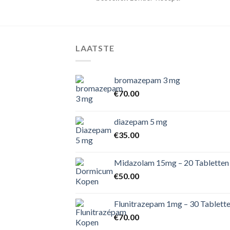
LAATSTE
bromazepam 3 mg
€
70.00
diazepam 5 mg
€
35.00
Midazolam 15mg – 20 Tabletten
€
50.00
Flunitrazepam 1mg – 30 Tablett
€
70.00