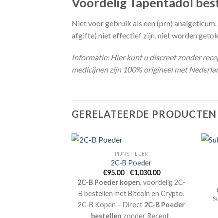
Voordelig Tapentadol bes
Niet voor gebruik als een (prn) analgeticum.
afgifte) niet effectief zijn, niet worden ge
Informatie: Hier kunt u discreet zonder rece
medicijnen zijn 100% origineel met Nederlan
GERELATEERDE PRODUCTEN
STILLER
PIJNSTILLER
g – 30 Capsules
2C-B Poeder
Prijsklasse:
25.00
€
95.00
-
€
1,030.00
€95.00
 kopen
, voordelig
2C-B Poeder kopen
, voordelig 2C-
tot
stellen met iDEAL.
€1,030.00
B bestellen met Bitcoin en Crypto.
16mg Kopen –
S
2C-B Kopen – Direct
2C-B Poeder
ne bestellen
zonder
bestellen
zonder Recept.
cept.