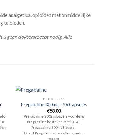
oïde analgetica, opioïden met onmiddellijke
g te bieden.
t u geen doktersrecept nodig. Alle
PIJNSTILLER
en
Pregabaline 300mg – 56 Capsules
lasse:
€
58.00
00
adol
Pregabaline 300mg kopen
, voordelig
l-X
Pregabaline bestellen met iDEAL.
00
llen
Pregabaline 300mg Kopen –
Direct
Pregabaline bestellen
zonder
Recept.