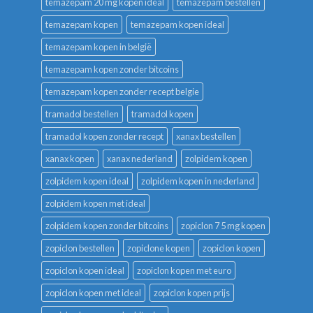
temazepam 20 mg kopen ideal
temazepam bestellen
temazepam kopen
temazepam kopen ideal
temazepam kopen in belgië
temazepam kopen zonder bitcoins
temazepam kopen zonder recept belgie
tramadol bestellen
tramadol kopen
tramadol kopen zonder recept
xanax bestellen
xanax kopen
xanax nederland
zolpidem kopen
zolpidem kopen ideal
zolpidem kopen in nederland
zolpidem kopen met ideal
zolpidem kopen zonder bitcoins
zopiclon 7 5 mg kopen
zopiclon bestellen
zopiclone kopen
zopiclon kopen
zopiclon kopen ideal
zopiclon kopen met euro
zopiclon kopen met ideal
zopiclon kopen prijs