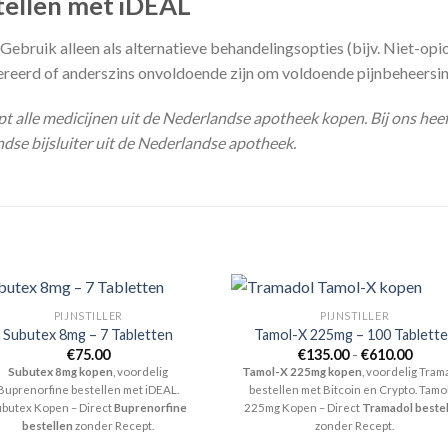
tellen met iDEAL
 Gebruik alleen als alternatieve behandelingsopties (bijv. Niet-opi
tolereerd of anderszins onvoldoende zijn om voldoende pijnbeheersin
pt alle medicijnen uit de Nederlandse apotheek kopen. Bij ons heef
dse bijsluiter uit de Nederlandse apotheek.
PIJNSTILLER
PIJNSTILLER
Subutex 8mg – 7 Tabletten
Tamol-X 225mg – 100 Tablett
Prijsk
€
75.00
€
135.00
-
€
610.00
€135.
Subutex 8mg kopen
, voordelig
Tamol-X 225mg kopen
, voordelig Tram
tot
Buprenorfine bestellen met iDEAL.
bestellen met Bitcoin en Crypto. Tamo
€610.
ubutex Kopen – Direct
Buprenorfine
225mg Kopen – Direct
Tramadol beste
bestellen
zonder Recept.
zonder Recept.