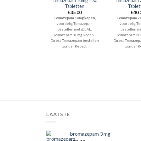
Temazepam 10mg – 30
Temazepam 
Tabletten
Tablet
€
35.00
€
40.
Temazepam 10mg kopen
,
Temazepam 2
voordelig Temazepam
voordelig T
bestellen met iDEAL.
bestellen me
Temazepam 10mg Kopen –
Temazepam 20
Direct
Temazepam bestellen
Direct
Temazepa
zonder Recept.
zonder R
LAATSTE
bromazepam 3 mg