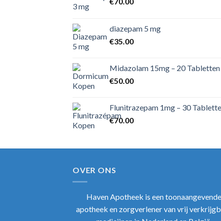
€
70.00
diazepam 5 mg
€
35.00
Midazolam 15mg – 20 Tabletten
€
50.00
Flunitrazepam 1mg – 30 Tablett
€
70.00
OVER ONS
Haven Apotheek
is een toonaangevend
apotheek en zorgverlener van vrij verkrijg