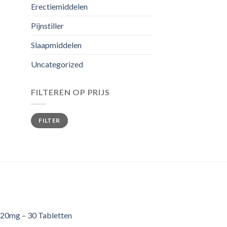
Erectiemiddelen
Pijnstiller
Slaapmiddelen
Uncategorized
FILTEREN OP PRIJS
Min.
Max.
FILTER
prijs
prijs
20mg – 30 Tabletten