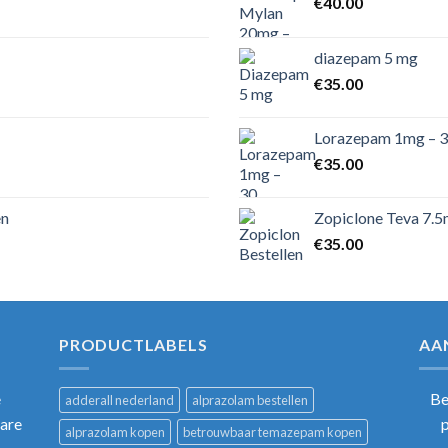
€
40.00
diazepam 5 mg
€
35.00
Lorazepam 1mg – 3
€
35.00
en
Zopiclone Teva 7.5
€
35.00
PRODUCTLABELS
AA
e
Be
adderall nederland
alprazolam bestellen
bare
alprazolam kopen
betrouwbaar temazepam kopen