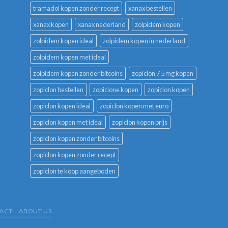
tramadol kopen zonder recept
xanax bestellen
xanax kopen
xanax nederland
zolpidem kopen
zolpidem kopen ideal
zolpidem kopen in nederland
zolpidem kopen met ideal
zolpidem kopen zonder bitcoins
zopiclon 7 5 mg kopen
zopiclon bestellen
zopiclone kopen
zopiclon kopen
zopiclon kopen ideal
zopiclon kopen met euro
zopiclon kopen met ideal
zopiclon kopen prijs
zopiclon kopen zonder bitcoins
zopiclon kopen zonder recept
zopiclon te koop aangeboden
ACT
ABOUT US