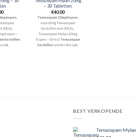
20mg – 30
Temazepam Mylan 20mg
ten
– 30 Tabletten
00
€
40.00
0mg kopen
,
Temazepam 20mg kopen
,
emazepam
voordelig Temazepam
t iDEAL.
bestellen met iDEAL.
mg Kopen –
Temazepam Mylan 20mg
m bestellen
Kopen – Direct
Temazepam
ecept.
bestellen
zonder Recept.
BEST VERKOPENDE
Temazepam Mylan 