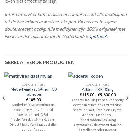
leven niet effectief zal zijn.
Informatie: Hier kunt u discreet zonder recept alle medicijnen
uit de Nederlandse apotheek kopen. Bij ons heeft u geen
doktersrecept nodig. Alle medicijnen zijn 100% origineel met
Nederlandse bijsluiter uit de Nederlandse
apotheek
.
GERELATEERDE PRODUCTEN
CONCENTRATIE
CONCENTRATIE
Methylfenidaat 54mg – 30
Adderall XR 30mg
Tabletten
Prijsklas
€
115.00
-
€
5,600.00
€115.00
€
105.00
Adderall XR 30mg kopen
, voordelig
tot
Methylfenidaat 54mg kopen
,
dextroamfetamine / amfetamine
€5,600.
voordelig Methylfenidaat
bestellen met Bitcoin en Crypto.
bestellen met iDEAL.
Adderall XR Kopen –
Methylfenidaat 54mg Kopen –
Direct
Adderall XR 30mg
Direct
Methylfenidaat bestellen
amfetamine / dextroamfetamine
zonder Recept.
bestellen
zonder Recept.