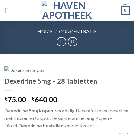
Skip
0
to
content
HOME
/
CONCENTRATIE
Dexedrine 5mg – 28 Tabletten
Prijsklasse:
75.00
-
640.00
€
€
€75.00
Dexedrine 5mg kopen
, voordelig Dexamfetamine bestellen
tot
met Bitcoin en Crypto. Dexamfetamine 5mg Kopen –
€640.00
Direct
Dexedrine bestellen
zonder Recept.