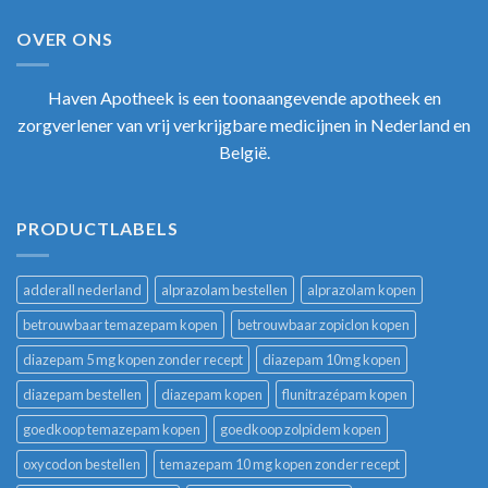
OVER ONS
Haven Apotheek
is een toonaangevende apotheek en
zorgverlener van vrij verkrijgbare medicijnen in Nederland en
België.
PRODUCTLABELS
adderall nederland
alprazolam bestellen
alprazolam kopen
betrouwbaar temazepam kopen
betrouwbaar zopiclon kopen
diazepam 5 mg kopen zonder recept
diazepam 10mg kopen
diazepam bestellen
diazepam kopen
flunitrazépam kopen
goedkoop temazepam kopen
goedkoop zolpidem kopen
oxycodon bestellen
temazepam 10 mg kopen zonder recept