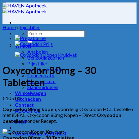
Skip
to
content
Home
/
Pijnstiller
Zoeken
naar:
Winkel
Anabolen
Benzodiazepinen
Pijnstiller
Oxycodon 80mg – 30
Erectiemiddelen
Concentratie
Tabletten
Antibioticum
Slaapmiddelen
Winkelwagen
€
105.00
Uitchecken
Contact
Oxycodon 80mg kopen
, voordelig Oxycodon HCL bestellen
ABOUT US
met iDEAL. Oxycodon 80mg Kopen – Direct
Oxycodon
bestellen
zonder Recept.
Login
Winkelwagen /
€
0.00
0
Oxycodon 80mg – 30 Tabletten