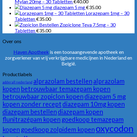
Mylan 20mg – 30 Tabletten
€
40.00
diazepam 5 mg
€
35.00
Lorazepam 1mg – 30
Tabletten
€
35.00
Zopiclone Teva 7.5mg – 30
Tabletten
€
35.00
Over ons
Haven Apotheek
is een toonaangevende apotheek en
zorgverlener van vrij verkrijgbare medicijnen in Nederland en
België.
Productlabels
alprazolam bestellen
alprazolam
adderall nederland
kopen
betrouwbaar temazepam kopen
betrouwbaar zopiclon kopen
diazepam 5 mg
kopen zonder recept
diazepam 10mg kopen
diazepam bestellen
diazepam kopen
flunitrazépam kopen
goedkoop temazepam
oxycodon
kopen
goedkoop zolpidem kopen