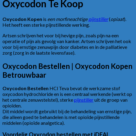
Oxycodon Te Koop
Oxycodon Kopen
is
een morfineachtige
pijnstiller
(
opiaat
).
Het heeft een sterke pijnstillende werking.
Artsen schrijven het voor bij hevige pijn, zoals pijn na een
operatie of pijn als gevolg van kanker. Artsen schrijven het ook
voor bij ernstige zenuwpijn door diabetes en in de palliatieve
zorg (zorg in de laatste levensfase).
Oxycodon Bestellen | Oxycodon Kopen
Betrouwbaar
Oxycodon Bestellen
HCl Teva bevat de werkzame stof
oxycodon hydrochloride en is een centraal werkende (werkt op
het centrale zenuwstelstel), sterke
pijnstiller
uit de groep van
opioïden.
Dit middel wordt gebruikt bij de behandeling van ernstige pijn,
die alleen goed te behandelen is met opioïde pijnstillende
middelen (opioïde analgetica).
Voordelig Oxycodon bestellen met iDEAL