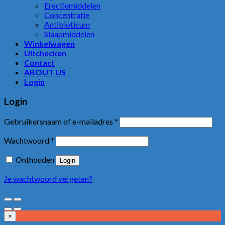
Erectiemiddelen
Concentratie
Antibioticum
Slaapmiddelen
Winkelwagen
Uitchecken
Contact
ABOUT US
Login
Login
Gebruikersnaam of e-mailadres
*
Wachtwoord
*
Onthouden
Login
Je wachtwoord vergeten?
×