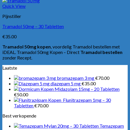
Quick View
Pijnstiller
Tramadol 50mg – 30 Tabletten
€
35.00
Tramadol 50mg kopen
, voordelig Tramadol bestellen met
iDEAL. Tramadol 50mg Kopen – Direct
Tramadol bestellen
zonder Recept.
Laatste
bromazepam 3 mg
€
70.00
diazepam 5 mg
€
35.00
Midazolam 15mg – 20 Tabletten
€
50.00
Flunitrazepam 1mg – 30
Tabletten
€
70.00
Best verkopende
Temazepam