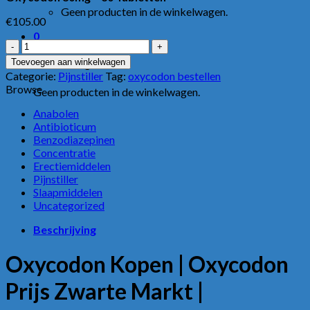
Geen producten in de winkelwagen.
€
105.00
0
Oxycodon
80mg
Toevoegen aan winkelwagen
Winkelwagen
–
Categorie:
Pijnstiller
Tag:
oxycodon bestellen
30
Browse
Geen producten in de winkelwagen.
Tabletten
aantal
Anabolen
Antibioticum
Benzodiazepinen
Concentratie
Erectiemiddelen
Pijnstiller
Slaapmiddelen
Uncategorized
Beschrijving
Oxycodon Kopen | Oxycodon
Prijs Zwarte Markt |