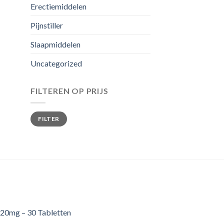
Erectiemiddelen
Pijnstiller
Slaapmiddelen
Uncategorized
FILTEREN OP PRIJS
Min.
Max.
FILTER
prijs
prijs
20mg – 30 Tabletten