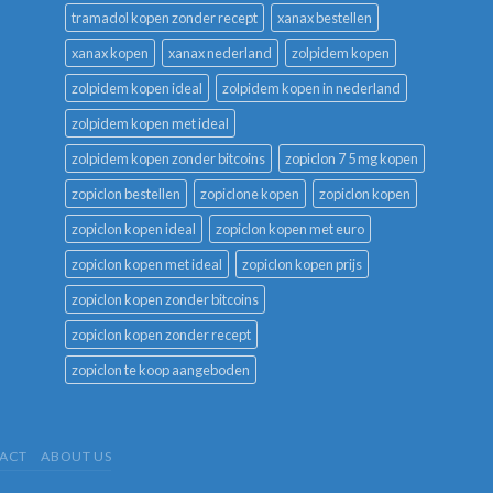
tramadol kopen zonder recept
xanax bestellen
xanax kopen
xanax nederland
zolpidem kopen
zolpidem kopen ideal
zolpidem kopen in nederland
zolpidem kopen met ideal
zolpidem kopen zonder bitcoins
zopiclon 7 5 mg kopen
zopiclon bestellen
zopiclone kopen
zopiclon kopen
zopiclon kopen ideal
zopiclon kopen met euro
zopiclon kopen met ideal
zopiclon kopen prijs
zopiclon kopen zonder bitcoins
zopiclon kopen zonder recept
zopiclon te koop aangeboden
ACT
ABOUT US