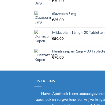
€
70.00
diazepam 5 mg
€
35.00
Midazolam 15mg – 20 Tabletten
€
50.00
Flunitrazepam 1mg – 30 Tablett
€
70.00
OVER ONS
Haven Apotheek
is een toonaangevend
apotheek en zorgverlener van vrij verkrijg