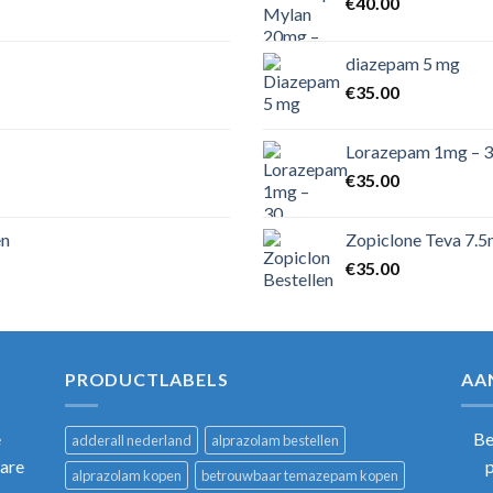
€
40.00
diazepam 5 mg
€
35.00
Lorazepam 1mg – 3
€
35.00
en
Zopiclone Teva 7.5
€
35.00
PRODUCTLABELS
AA
e
Be
adderall nederland
alprazolam bestellen
bare
alprazolam kopen
betrouwbaar temazepam kopen