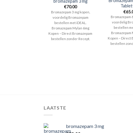
Bromazepam
bromazepam 3 mg
Tablet
€
70.00
€
65.
Bromazepam 3 mg kopen,
Bromazepam 6
voordelig Bromazepam
voordelig B
bestellen met iDEAL.
bestellen me
Bromazepam Mylan 6mg
Bromazepam 
Kopen – Direct Bromazepam
Kopen – Direct
bestellen zonder Recept.
bestellen zond
LAATSTE
bromazepam 3 mg