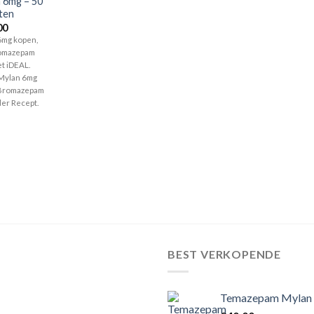
 6mg – 50
ten
00
mg kopen,
romazepam
t iDEAL.
Mylan 6mg
 Bromazepam
er Recept.
BEST VERKOPENDE
Temazepam Mylan 