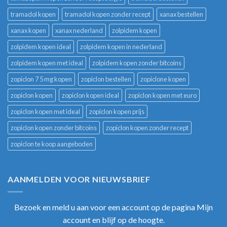
tramadol kopen
tramadol kopen zonder recept
xanax bestellen
xanax kopen
xanax nederland
zolpidem kopen
zolpidem kopen ideal
zolpidem kopen in nederland
zolpidem kopen met ideal
zolpidem kopen zonder bitcoins
zopiclon 7 5 mg kopen
zopiclon bestellen
zopiclone kopen
zopiclon kopen
zopiclon kopen ideal
zopiclon kopen met euro
zopiclon kopen met ideal
zopiclon kopen prijs
zopiclon kopen zonder bitcoins
zopiclon kopen zonder recept
zopiclon te koop aangeboden
AANMELDEN VOOR NIEUWSBRIEF
Bezoek en meld u aan voor een account op de pagina Mijn
account en blijf op de hoogte.