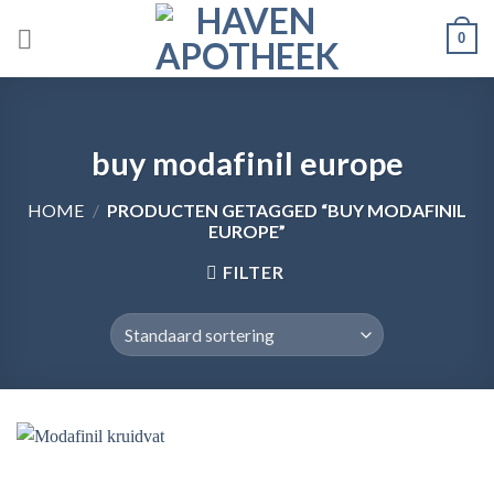
Skip
0
to
content
buy modafinil europe
HOME
/
PRODUCTEN GETAGGED “BUY MODAFINIL
EUROPE”
FILTER