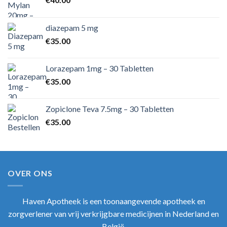
diazepam 5 mg
€
35.00
Lorazepam 1mg – 30 Tabletten
€
35.00
Zopiclone Teva 7.5mg – 30 Tabletten
€
35.00
OVER ONS
Haven Apotheek
is een toonaangevende apotheek en
zorgverlener van vrij verkrijgbare medicijnen in Nederland en
België.