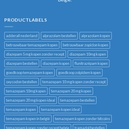
PRODUCTLABELS
adderall nederland
alprazolam bestellen
alprazolam kopen
betrouwbaar temazepam kopen
betrouwbaar zopiclon kopen
diazepam 5 mg kopen zonder recept
diazepam 10mg kopen
diazepam bestellen
diazepam kopen
flunitrazépam kopen
goedkoop temazepam kopen
goedkoop zolpidem kopen
oxycodon bestellen
temazepam 10 mg kopen zonder recept
temazepam 10mg kopen
temazepam 20 mg kopen
temazepam 20 mg kopen ideal
temazepam bestellen
temazepam kopen
temazepam kopen ideal
temazepam kopen in belgië
temazepam kopen zonder bitcoins
temazepam kopen zonder recept belgie
tramadol bestellen