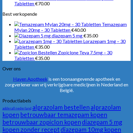
Tabletten
€
70.00
Best verkopende
Temazepam
Mylan 20mg – 30 Tabletten
€
40.00
diazepam 5 mg
€
35.00
Lorazepam 1mg – 30
Tabletten
€
35.00
Zopiclone Teva 7.5mg – 30
Tabletten
€
35.00
Over ons
Haven Apotheek
is een toonaangevende apotheek en
zorgverlener van vrij verkrijgbare medicijnen in Nederland en
België.
Productlabels
alprazolam bestellen
alprazolam
adderall nederland
kopen
betrouwbaar temazepam kopen
betrouwbaar zopiclon kopen
diazepam 5 mg
kopen zonder recept
diazepam 10mg kopen