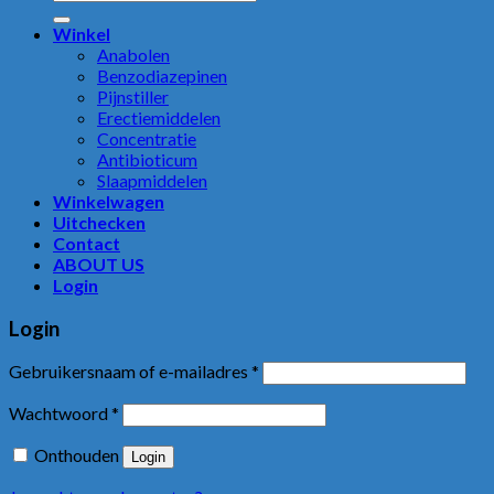
naar:
Winkel
Anabolen
Benzodiazepinen
Pijnstiller
Erectiemiddelen
Concentratie
Antibioticum
Slaapmiddelen
Winkelwagen
Uitchecken
Contact
ABOUT US
Login
Login
Gebruikersnaam of e-mailadres
*
Wachtwoord
*
Onthouden
Login