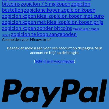
bitcoins
zopiclon 7 5 mg kopen
zopiclon
bestellen
zopiclone kopen
zopiclon kopen
zopiclon kopen ideal
zopiclon kopen met euro
zopiclon kopen met ideal
zopiclon kopen prijs
zopiclon kopen zonder bitcoins
zopiclon kopen zonder
zopiclon te koop aangeboden
recept
Aanmelden voor Nieuwsbrief
Bezoek en meld u aan voor een account op de pagina Mijn
account en blijf op de hoogte.
(
Schrijf je in voor nieuws
)