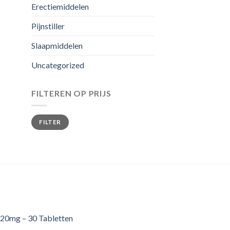
Erectiemiddelen
Pijnstiller
Slaapmiddelen
Uncategorized
FILTEREN OP PRIJS
Min.
Max.
FILTER
prijs
prijs
20mg – 30 Tabletten