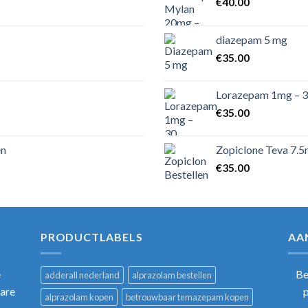
€
40.00
diazepam 5 mg
€
35.00
Lorazepam 1mg – 3
€
35.00
en
Zopiclone Teva 7.5
€
35.00
PRODUCTLABELS
AA
e
Be
adderall nederland
alprazolam bestellen
bare
alprazolam kopen
betrouwbaar temazepam kopen