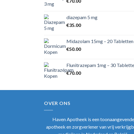
€
70.00
diazepam 5 mg
€
35.00
Midazolam 15mg – 20 Tabletten
€
50.00
Flunitrazepam 1mg – 30 Tablett
€
70.00
OVER ONS
Haven Apotheek
is een toonaangevend
apotheek en zorgverlener van vrij verkrijg