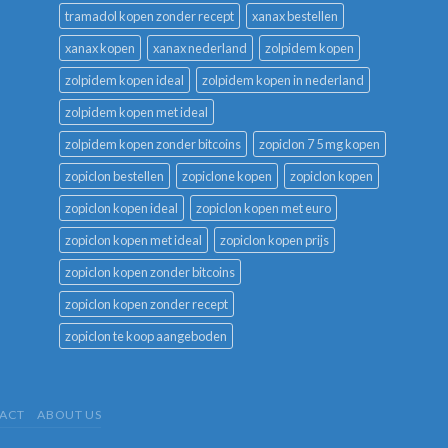
tramadol kopen zonder recept
xanax bestellen
xanax kopen
xanax nederland
zolpidem kopen
zolpidem kopen ideal
zolpidem kopen in nederland
zolpidem kopen met ideal
zolpidem kopen zonder bitcoins
zopiclon 7 5 mg kopen
zopiclon bestellen
zopiclone kopen
zopiclon kopen
zopiclon kopen ideal
zopiclon kopen met euro
zopiclon kopen met ideal
zopiclon kopen prijs
zopiclon kopen zonder bitcoins
zopiclon kopen zonder recept
zopiclon te koop aangeboden
ACT
ABOUT US