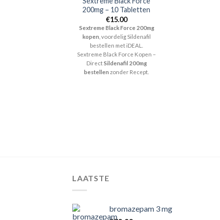
Sextreme Black Force
200mg – 10 Tabletten
€
15.00
Sextreme Black Force 200mg
kopen
, voordelig Sildenafil
bestellen met iDEAL.
Sextreme Black Force Kopen –
Direct
Sildenafil 200mg
bestellen
zonder Recept.
LAATSTE
bromazepam 3 mg