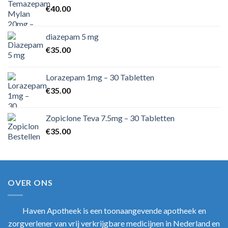
€
40.00
diazepam 5 mg
€
35.00
Lorazepam 1mg – 30 Tabletten
€
35.00
Zopiclone Teva 7.5mg – 30 Tabletten
€
35.00
OVER ONS
Haven Apotheek
is een toonaangevende apotheek en
zorgverlener van vrij verkrijgbare medicijnen in Nederland en