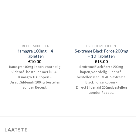
ERECTIEMIDDELEN
ERECTIEMIDDELEN
Kamagra 100mg – 4
Sextreme Black Force 200mg
Tabletten
– 10 Tabletten
€
10.00
€
15.00
Kamagra 100mg kopen
, voordelig
Sextreme Black Force 200mg
Sildenafil bestellen met iDEAL.
kopen
, voordelig Sildenafil
Kamagra 100 Kopen –
bestellen met iDEAL. Sextreme
Direct
Sildenafil 100mg bestellen
Black Force Kopen –
zonder Recept.
Direct
Sildenafil 200mg bestellen
zonder Recept.
LAATSTE