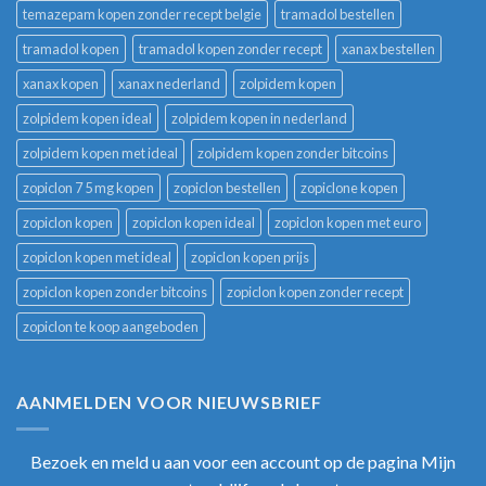
temazepam kopen zonder recept belgie
tramadol bestellen
tramadol kopen
tramadol kopen zonder recept
xanax bestellen
xanax kopen
xanax nederland
zolpidem kopen
zolpidem kopen ideal
zolpidem kopen in nederland
zolpidem kopen met ideal
zolpidem kopen zonder bitcoins
zopiclon 7 5 mg kopen
zopiclon bestellen
zopiclone kopen
zopiclon kopen
zopiclon kopen ideal
zopiclon kopen met euro
zopiclon kopen met ideal
zopiclon kopen prijs
zopiclon kopen zonder bitcoins
zopiclon kopen zonder recept
zopiclon te koop aangeboden
AANMELDEN VOOR NIEUWSBRIEF
Bezoek en meld u aan voor een account op de pagina Mijn