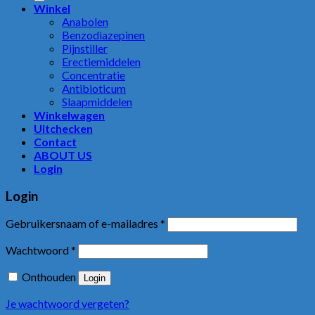
Winkel
Anabolen
Benzodiazepinen
Pijnstiller
Erectiemiddelen
Concentratie
Antibioticum
Slaapmiddelen
Winkelwagen
Uitchecken
Contact
ABOUT US
Login
Login
Gebruikersnaam of e-mailadres
*
Wachtwoord
*
Onthouden
Login
Je wachtwoord vergeten?