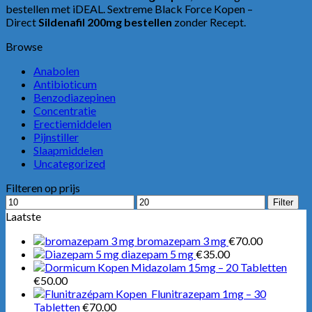
bestellen met iDEAL. Sextreme Black Force Kopen –
Direct
Sildenafil 200mg bestellen
zonder Recept.
Browse
Anabolen
Antibioticum
Benzodiazepinen
Concentratie
Erectiemiddelen
Pijnstiller
Slaapmiddelen
Uncategorized
Filteren op prijs
Min.
Max.
Filter
prijs
prijs
Laatste
bromazepam 3 mg
€
70.00
diazepam 5 mg
€
35.00
Midazolam 15mg – 20 Tabletten
€
50.00
Flunitrazepam 1mg – 30
Tabletten
€
70.00