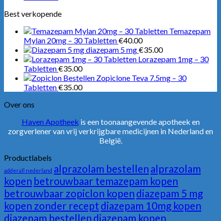
Best verkopende
Temazepam
Mylan 20mg – 30 Tabletten
€
40.00
diazepam 5 mg
€
35.00
Lorazepam 1mg – 30
Tabletten
€
35.00
Zopiclone Teva 7.5mg – 30
Tabletten
€
35.00
Over ons
Haven Apotheek
is een toonaangevende apotheek en
zorgverlener van vrij verkrijgbare medicijnen in Nederland en
België.
Productlabels
alprazolam bestellen
alprazolam
adderall nederland
kopen
betrouwbaar temazepam kopen
betrouwbaar zopiclon kopen
diazepam 5 mg
kopen zonder recept
diazepam 10mg kopen
diazepam bestellen
diazepam kopen