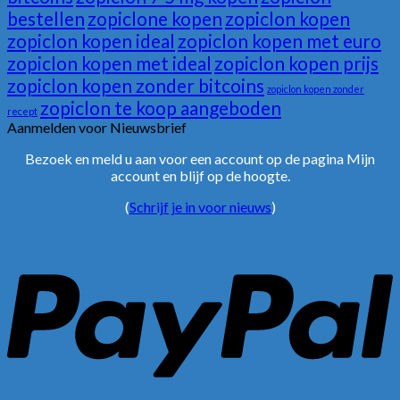
bestellen
zopiclone kopen
zopiclon kopen
zopiclon kopen ideal
zopiclon kopen met euro
zopiclon kopen met ideal
zopiclon kopen prijs
zopiclon kopen zonder bitcoins
zopiclon kopen zonder
zopiclon te koop aangeboden
recept
Aanmelden voor Nieuwsbrief
Bezoek en meld u aan voor een account op de pagina Mijn
account en blijf op de hoogte.
(
Schrijf je in voor nieuws
)