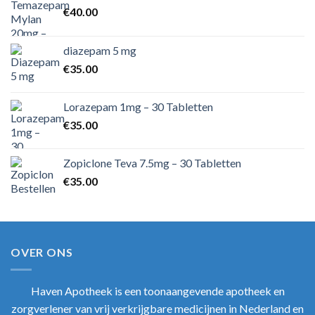
€
40.00
diazepam 5 mg
€
35.00
Lorazepam 1mg – 30 Tabletten
€
35.00
Zopiclone Teva 7.5mg – 30 Tabletten
€
35.00
OVER ONS
Haven Apotheek
is een toonaangevende apotheek en
zorgverlener van vrij verkrijgbare medicijnen in Nederland en