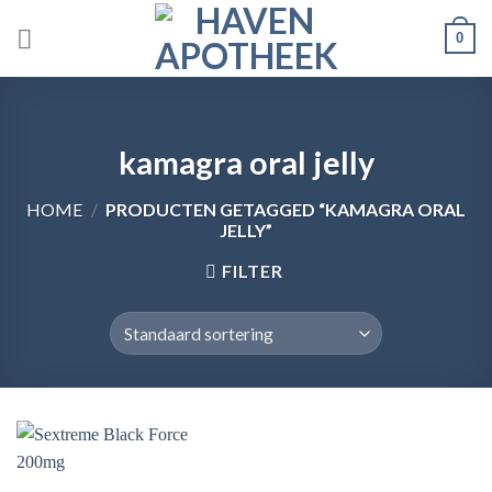
Skip
0
to
content
kamagra oral jelly
HOME
/
PRODUCTEN GETAGGED “KAMAGRA ORAL
JELLY”
FILTER