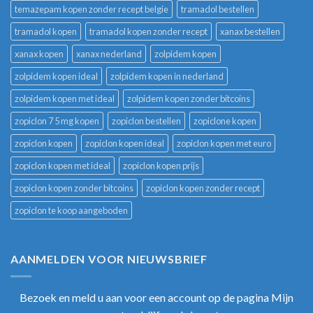
temazepam kopen zonder recept belgie
tramadol bestellen
tramadol kopen
tramadol kopen zonder recept
xanax bestellen
xanax kopen
xanax nederland
zolpidem kopen
zolpidem kopen ideal
zolpidem kopen in nederland
zolpidem kopen met ideal
zolpidem kopen zonder bitcoins
zopiclon 7 5 mg kopen
zopiclon bestellen
zopiclone kopen
zopiclon kopen
zopiclon kopen ideal
zopiclon kopen met euro
zopiclon kopen met ideal
zopiclon kopen prijs
zopiclon kopen zonder bitcoins
zopiclon kopen zonder recept
zopiclon te koop aangeboden
AANMELDEN VOOR NIEUWSBRIEF
Bezoek en meld u aan voor een account op de pagina Mijn