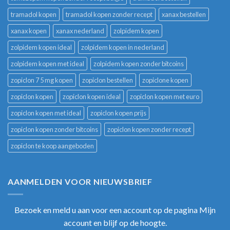
tramadol kopen
tramadol kopen zonder recept
xanax bestellen
xanax kopen
xanax nederland
zolpidem kopen
zolpidem kopen ideal
zolpidem kopen in nederland
zolpidem kopen met ideal
zolpidem kopen zonder bitcoins
zopiclon 7 5 mg kopen
zopiclon bestellen
zopiclone kopen
zopiclon kopen
zopiclon kopen ideal
zopiclon kopen met euro
zopiclon kopen met ideal
zopiclon kopen prijs
zopiclon kopen zonder bitcoins
zopiclon kopen zonder recept
zopiclon te koop aangeboden
AANMELDEN VOOR NIEUWSBRIEF
Bezoek en meld u aan voor een account op de pagina Mijn
account en blijf op de hoogte.