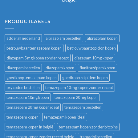
PRODUCTLABELS
adderall nederland
alprazolam bestellen
alprazolam kopen
betrouwbaar temazepam kopen
betrouwbaar zopiclon kopen
diazepam 5 mg kopen zonder recept
diazepam 10mg kopen
diazepam bestellen
diazepam kopen
flunitrazépam kopen
goedkoop temazepam kopen
goedkoop zolpidem kopen
oxycodon bestellen
temazepam 10 mg kopen zonder recept
temazepam 10mg kopen
temazepam 20 mg kopen
temazepam 20 mg kopen ideal
temazepam bestellen
temazepam kopen
temazepam kopen ideal
temazepam kopen in belgië
temazepam kopen zonder bitcoins
temazepam kopen zonder recept belgie
tramadol bestellen