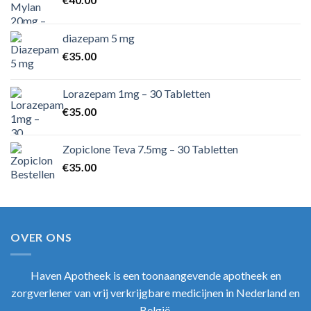
diazepam 5 mg
€
35.00
Lorazepam 1mg – 30 Tabletten
€
35.00
Zopiclone Teva 7.5mg – 30 Tabletten
€
35.00
OVER ONS
Haven Apotheek
is een toonaangevende apotheek en
zorgverlener van vrij verkrijgbare medicijnen in Nederland en
België.