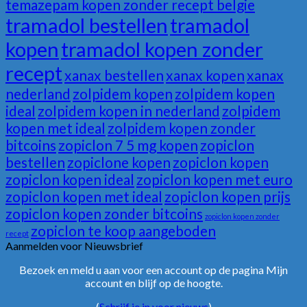
temazepam kopen zonder recept belgie
tramadol bestellen
tramadol
kopen
tramadol kopen zonder
recept
xanax bestellen
xanax kopen
xanax
nederland
zolpidem kopen
zolpidem kopen
ideal
zolpidem kopen in nederland
zolpidem
kopen met ideal
zolpidem kopen zonder
bitcoins
zopiclon 7 5 mg kopen
zopiclon
bestellen
zopiclone kopen
zopiclon kopen
zopiclon kopen ideal
zopiclon kopen met euro
zopiclon kopen met ideal
zopiclon kopen prijs
zopiclon kopen zonder bitcoins
zopiclon kopen zonder
zopiclon te koop aangeboden
recept
Aanmelden voor Nieuwsbrief
Bezoek en meld u aan voor een account op de pagina Mijn
account en blijf op de hoogte.
(
Schrijf je in voor nieuws
)