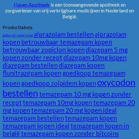
Haven Apotheek
is een toonaangevende apotheek en
zorgverlener van vrij verkrijgbare medicijnen in Nederland en
België.
Productlabels
alprazolam bestellen
alprazolam
adderall nederland
kopen
betrouwbaar temazepam kopen
betrouwbaar zopiclon kopen
diazepam 5 mg
kopen zonder recept
diazepam 10mg kopen
diazepam bestellen
diazepam kopen
flunitrazépam kopen
goedkoop temazepam
oxycodon
kopen
goedkoop zolpidem kopen
bestellen
temazepam 10 mg kopen zonder
recept
temazepam 10mg kopen
temazepam 20
mg kopen
temazepam 20 mg kopen ideal
temazepam bestellen
temazepam kopen
temazepam kopen ideal
temazepam kopen in
belgië
temazepam kopen zonder bitcoins