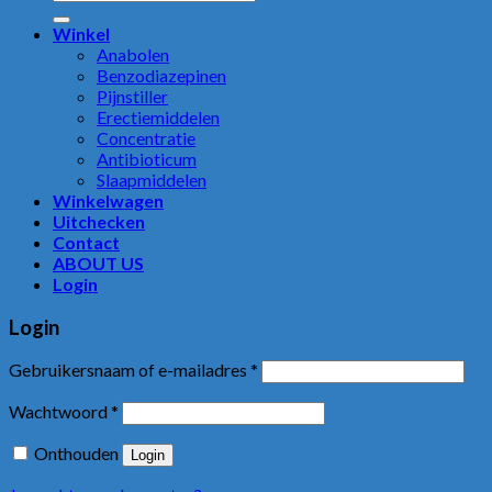
naar:
Winkel
Anabolen
Benzodiazepinen
Pijnstiller
Erectiemiddelen
Concentratie
Antibioticum
Slaapmiddelen
Winkelwagen
Uitchecken
Contact
ABOUT US
Login
Login
Gebruikersnaam of e-mailadres
*
Wachtwoord
*
Onthouden
Login