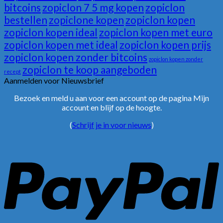
bitcoins
zopiclon 7 5 mg kopen
zopiclon
bestellen
zopiclone kopen
zopiclon kopen
zopiclon kopen ideal
zopiclon kopen met euro
zopiclon kopen met ideal
zopiclon kopen prijs
zopiclon kopen zonder bitcoins
zopiclon kopen zonder
zopiclon te koop aangeboden
recept
Aanmelden voor Nieuwsbrief
Bezoek en meld u aan voor een account op de pagina Mijn
account en blijf op de hoogte.
(
Schrijf je in voor nieuws
)