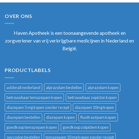
OVER ONS
Haven Apotheek
is een toonaangevende apotheek en
zorgverlener van vrij verkrijgbare medicijnen in Nederland en
België.
PRODUCTLABELS
adderall nederland
alprazolam bestellen
alprazolam kopen
betrouwbaar temazepam kopen
betrouwbaar zopiclon kopen
diazepam 5 mg kopen zonder recept
diazepam 10mg kopen
diazepam bestellen
diazepam kopen
flunitrazépam kopen
goedkoop temazepam kopen
goedkoop zolpidem kopen
oxycodon bestellen
temazepam 10 mg kopen zonder recept