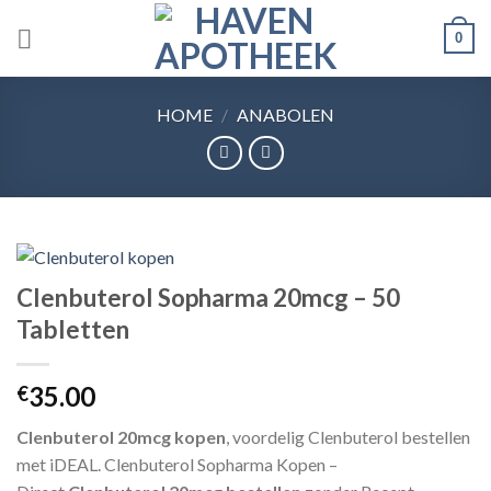
Skip
0
to
content
HOME
/
ANABOLEN
Clenbuterol Sopharma 20mcg – 50
Tabletten
35.00
€
Clenbuterol 20mcg kopen
, voordelig Clenbuterol bestellen
met iDEAL. Clenbuterol Sopharma Kopen –