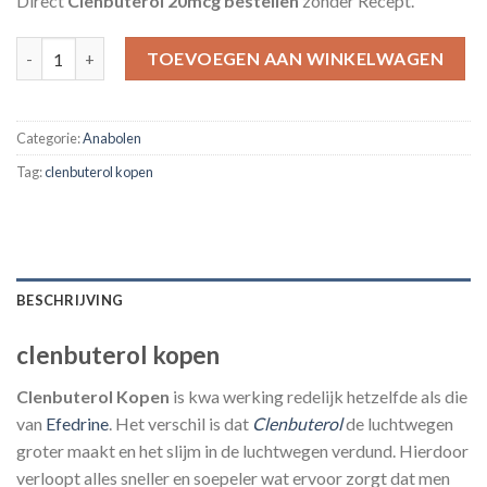
Direct
Clenbuterol 20mcg bestellen
zonder Recept.
Clenbuterol Sopharma 20mcg – 50 Tabletten aantal
TOEVOEGEN AAN WINKELWAGEN
Categorie:
Anabolen
Tag:
clenbuterol kopen
BESCHRIJVING
clenbuterol kopen
Clenbuterol Kopen
is kwa werking redelijk hetzelfde als die
van
Efedrine
. Het verschil is dat
Clenbuterol
de luchtwegen
groter maakt en het slijm in de luchtwegen verdund. Hierdoor
verloopt alles sneller en soepeler wat ervoor zorgt dat men