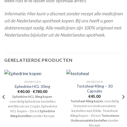
week rust in te lassen voor optimaal affect.
Informatie: Hier kunt u discreet zonder recept alle medicijnen
uit de Nederlandse apotheek kopen. Bij ons heeft u geen
doktersrecept nodig. Alle medicijnen zijn 100% origineel met
Nederlandse bijsluiter uit de Nederlandse apotheek.
GERELATEERDE PRODUCTEN
ANABOLEN
ANABOLEN
Testoheal 40mg – 30
Ephedrine HCL 30mg
Capsules
Prijsklasse:
€
40.00
-
€
780.00
€40.00
€
45.00
Ephedrine HCL 30mg kopen
,
tot
Testoheal 40mg kopen
, voordelig
voordelig Ephedrine bestellen
€780.00
Testosteron Undecanoatete
met Bitcoin en Crypto. Ephedrine
bestellen met iDEAL. Testoheal
HCL Kopen – Direct
Ephedrine
40mg Kopen – Direct
Testosteron
30mg bestellen
zonder Recept.
Undecanoatete bestellen
zonder
Recept.