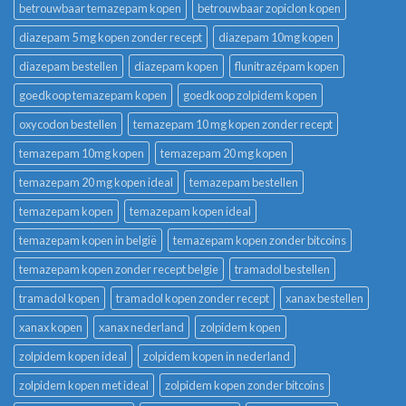
betrouwbaar temazepam kopen
betrouwbaar zopiclon kopen
diazepam 5 mg kopen zonder recept
diazepam 10mg kopen
diazepam bestellen
diazepam kopen
flunitrazépam kopen
goedkoop temazepam kopen
goedkoop zolpidem kopen
oxycodon bestellen
temazepam 10 mg kopen zonder recept
temazepam 10mg kopen
temazepam 20 mg kopen
temazepam 20 mg kopen ideal
temazepam bestellen
temazepam kopen
temazepam kopen ideal
temazepam kopen in belgië
temazepam kopen zonder bitcoins
temazepam kopen zonder recept belgie
tramadol bestellen
tramadol kopen
tramadol kopen zonder recept
xanax bestellen
xanax kopen
xanax nederland
zolpidem kopen
zolpidem kopen ideal
zolpidem kopen in nederland
zolpidem kopen met ideal
zolpidem kopen zonder bitcoins