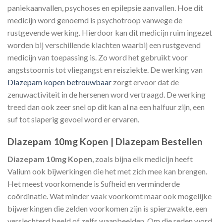
paniekaanvallen, psychoses en epilepsie aanvallen. Hoe dit
medicijn word genoemd is psychotroop vanwege de
rustgevende werking. Hierdoor kan dit medicijn ruim ingezet
worden bij verschillende klachten waarbij een rustgevend
medicijn van toepassing is. Zo word het gebruikt voor
angststoornis tot vliegangst en reisziekte. De werking van
Diazepam kopen betrouwbaar
zorgt ervoor dat de
zenuwactiviteit in de hersenen word vertraagd. De werking
treed dan ook zeer snel op dit kan al na een halfuur zijn, een
suf tot slaperig gevoel word er ervaren.
Diazepam 10mg Kopen | Diazepam Bestellen
Diazepam 10mg Kopen
, zoals bijna elk medicijn heeft
Valium ook bijwerkingen die het met zich mee kan brengen.
Het meest voorkomende is Sufheid en verminderde
coördinatie. Wat minder vaak voorkomt maar ook mogelijke
bijwerkingen die zelden voorkomen zijn is spierzwakte, een
verslechterd beeld of zelfs waanbeelden. Om die reden word