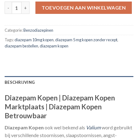
Diazepam Teva 10mg – 60 Tabletten aantal
TOEVOEGEN AAN WINKELWAGEN
Categorie:
Benzodiazepinen
Tags:
diazepam 10mg kopen
,
diazepam 5 mg kopen zonder recept
,
diazepam bestellen
,
diazepam kopen
BESCHRIJVING
Diazepam Kopen | Diazepam Kopen
Marktplaats | Diazepam Kopen
Betrouwbaar
Diazepam Kopen
ook wel bekend als
Valium
word gebruikt
bij verschillende stoornissen, slaapstoornissen, angst-