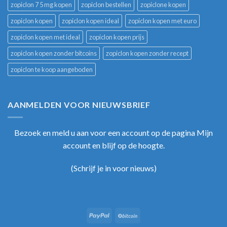
zopiclon 7 5 mg kopen
zopiclon bestellen
zopiclone kopen
zopiclon kopen
zopiclon kopen ideal
zopiclon kopen met euro
zopiclon kopen met ideal
zopiclon kopen prijs
zopiclon kopen zonder bitcoins
zopiclon kopen zonder recept
zopiclon te koop aangeboden
AANMELDEN VOOR NIEUWSBRIEF
Bezoek en meld u aan voor een account op de pagina Mijn
account en blijf op de hoogte.
(
Schrijf je in voor nieuws
)